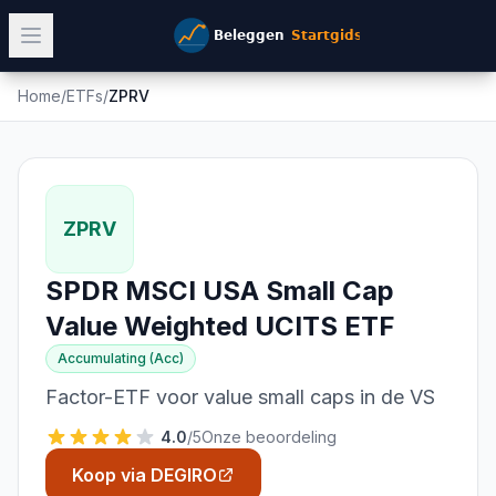
Home
/
ETFs
/
ZPRV
ZPRV
SPDR MSCI USA Small Cap
Value Weighted UCITS ETF
Accumulating (Acc)
Factor-ETF voor value small caps in de VS
4.0
/5
Onze beoordeling
Koop via DEGIRO