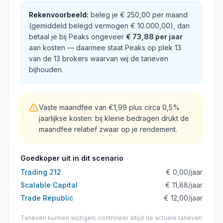
Rekenvoorbeeld:
beleg je
€ 250,00
per maand
(gemiddeld belegd vermogen
€ 10.000,00
), dan
betaal je bij
Peaks
ongeveer
€ 73,88
per jaar
aan kosten
— daarmee staat
Peaks
op plek
13
van de
13
brokers waarvan wij de tarieven
bijhouden
.
Vaste maandfee van €1,99 plus circa 0,5%
jaarlijkse kosten: bij kleine bedragen drukt de
maandfee relatief zwaar op je rendement.
Goedkoper uit in dit scenario
Trading 212
€ 0,00
/jaar
Scalable Capital
€ 11,88
/jaar
Trade Republic
€ 12,00
/jaar
Tarieven kunnen wijzigen; controleer altijd de actuele tarieven