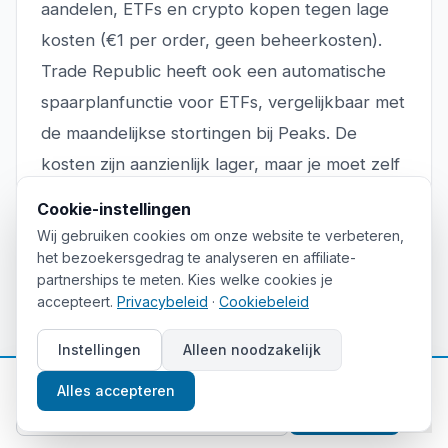
aandelen, ETFs en crypto kopen tegen lage
kosten (€1 per order, geen beheerkosten).
Trade Republic heeft ook een automatische
spaarplanfunctie voor ETFs, vergelijkbaar met
de maandelijkse stortingen bij Peaks. De
kosten zijn aanzienlijk lager, maar je moet zelf
kiezen welke ETF je koopt. Voor iemand die
Cookie-instellingen
net iets meer betrokkenheid aankan, is Trade
Wij gebruiken cookies om onze website te verbeteren,
Republic een sterke keuze.
het bezoekersgedrag te analyseren en affiliate-
partnerships te meten. Kies welke cookies je
accepteert.
Privacybeleid
·
Cookiebeleid
Scalable Capital
Instellingen
Alleen noodzakelijk
Scalable Capital biedt een hybride model: je
📈
Gratis beleggingstips
Alles accepteren
kunt zelf beleggen of kiezen voor een
Aanmelden
beheerde portefeuille (robo-advisor). De