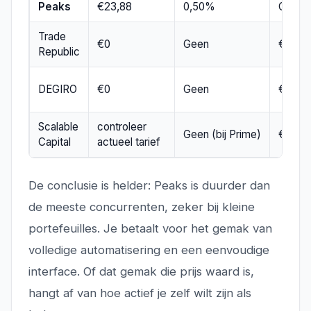
Peaks
€23,88
0,50%
Geen
Trade
€0
Geen
€1 per
Republic
DEGIRO
€0
Geen
€3,00
Scalable
controleer
Geen (bij Prime)
€0,99 
Capital
actueel tarief
De conclusie is helder: Peaks is duurder dan
de meeste concurrenten, zeker bij kleine
portefeuilles. Je betaalt voor het gemak van
volledige automatisering en een eenvoudige
interface. Of dat gemak die prijs waard is,
hangt af van hoe actief je zelf wilt zijn als