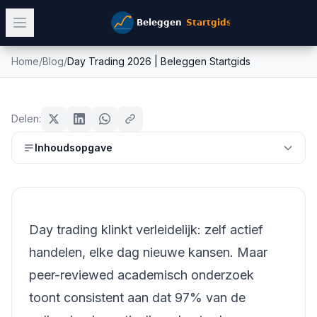
Home
/
Blog
/
Day Trading 2026 | Beleggen Startgids
Day Trading 2026 | Beleggen
forex
Startgids
Delen:
Mike Schonewille
Inhoudsopgave
10 mei 2026
15
min leestijd
Bijgewerkt:
26 juni 2026
Day trading klinkt verleidelijk: zelf actief
handelen, elke dag nieuwe kansen. Maar
peer-reviewed academisch onderzoek
toont consistent aan dat 97% van de