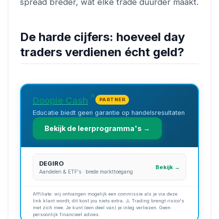
spread breder, wat elke trade duurder maakt.
De harde cijfers: hoeveel day
traders verdienen écht geld?
Doopie Cash
PARTNER
Educatie biedt geen garantie op handelsresultaten
Bekijk de leerprogramma's →
DEGIRO
Bekijk →
Aandelen & ETF's · brede markttoegang
Affiliate: wij ontvangen mogelijk een commissie als je via deze
link klant wordt; dit kost jou niets extra. ⚠️ Trading brengt risico's
met zich mee. Je kunt (een deel van) je inleg verliezen. Geen
persoonlijk financieel advies.