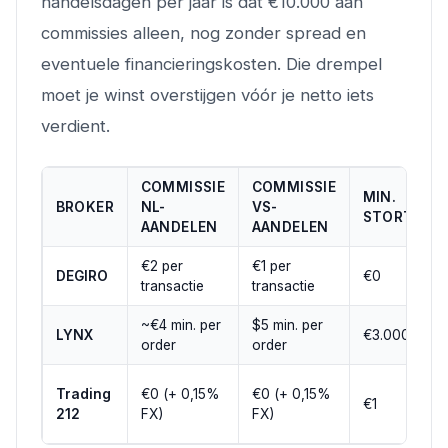
handelsdagen per jaar is dat €10.000 aan
commissies alleen, nog zonder spread en
eventuele financieringskosten. Die drempel
moet je winst overstijgen vóór je netto iets
verdient.
COMMISSIE
COMMISSIE
MIN.
BROKER
NL-
VS-
STORTING
AANDELEN
AANDELEN
€2 per
€1 per
DEGIRO
€0
transactie
transactie
~€4 min. per
$5 min. per
LYNX
€3.000
order
order
Trading
€0 (+ 0,15%
€0 (+ 0,15%
€1
212
FX)
FX)