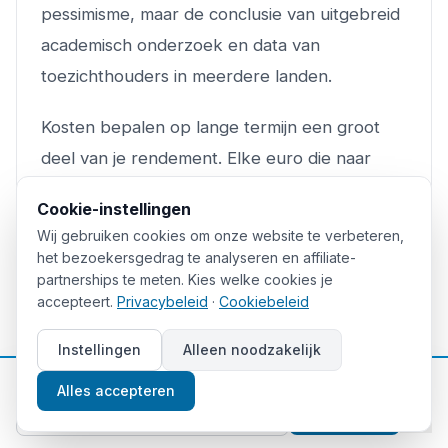
pessimisme, maar de conclusie van uitgebreid
academisch onderzoek en data van
toezichthouders in meerdere landen.
Kosten bepalen op lange termijn een groot
deel van je rendement. Elke euro die naar
commissies, spreads en financieringskosten
Cookie-instellingen
gaat, groeit nooit meer mee. Voor de meeste
Wij gebruiken cookies om onze website te verbeteren,
mensen die vermogen willen opbouwen, is
het bezoekersgedrag te analyseren en affiliate-
partnerships te meten. Kies welke cookies je
een breed gespreide ETF-portefeuille tegen
accepteert.
Privacybeleid
·
Cookiebeleid
lage kosten statistisch gezien een
verstandiger keuze dan dag in dag uit zelf
Instellingen
Alleen noodzakelijk
handelen. Kies de broker die past bij wat jij
📈
Gratis beleggingstips
Alles accepteren
wilt doen, niet de broker met de mooiste
Aanmelden
reclame of het hoogste rendement dat