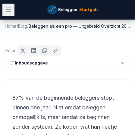
Home
/
Blog
/
Beleggen als een pro — Uitgebreid Overzicht 2026
Beleggen als een pro — Uitgebreid
beginners
Overzicht 2026
Delen:
Mike Schonewille
Inhoudsopgave
7 juni 2026
10
min leestijd
Bijgewerkt:
26 juni 2026
87% van de beginnende beleggers stopt
binnen drie jaar. Niet omdat beleggen
onmogelijk is, maar omdat ze beginnen
zonder systeem. Ze kopen wat hun neefje