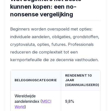
kunnen kopen: een no-
nonsense vergelijking
Beginners worden overspoeld met opties:
individuele aandelen, obligaties, grondstoffen,
cryptovaluta, opties, futures. Professionals
reduceren die complexiteit tot een
kernportefeuille die ze decennia vasthouden.
RENDEMENT 10
BELEGGINGSCATEGORIE
JAAR
V
(GEANNUALISEERD)
Wereldwijde
aandelenindex (
MSCI
9,8%
H
World
)