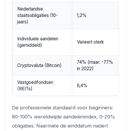
Nederlandse
staatsobligaties (10-
1,2%
L
jaars)
Individuele aandelen
Varieert sterk
Z
(gemiddeld)
74% (maar: -77%
Cryptovaluta (Bitcoin)
E
in 2022)
Vastgoedfondsen
6,4%
G
(REITs)
De professionele standaard voor beginners:
80-100% wereldwijde aandelenindex, 0-20%
obligaties. Naarmate de einddatum nadert