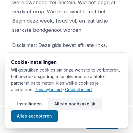
wereldwonder, zei Einstein. Wie het begrijpt,
verdient erop. Wie erop wacht, mist het.
Begin deze week, houd vol, en laat tijd je
sterkste bondgenoot worden.
Disclaimer: Deze gids bevat affiliate links.
Prijzen zijn indicatief.
Cookie-instellingen
Wij gebruiken cookies om onze website te verbeteren,
het bezoekersgedrag te analyseren en affiliate-
🎓 GRATIS TRAINING
partnerships te meten. Kies welke cookies je
Money Unlimited — gratis
accepteert.
Privacybeleid
·
Cookiebeleid
training (Kim De Graeve)
Instellingen
Alleen noodzakelijk
Gratis online training van Kim De Graeve over
beleggen en vermogen opbouwen.
📈
Gratis beleggingstips
Alles accepteren
Aanmelden
Volg de gratis training →