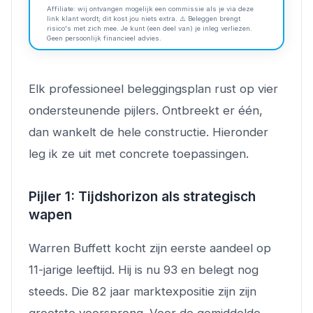
Affiliate: wij ontvangen mogelijk een commissie als je via deze
link klant wordt; dit kost jou niets extra. ⚠️ Beleggen brengt
risico's met zich mee. Je kunt (een deel van) je inleg verliezen.
Geen persoonlijk financieel advies.
Elk professioneel beleggingsplan rust op vier
ondersteunende pijlers. Ontbreekt er één,
dan wankelt de hele constructie. Hieronder
leg ik ze uit met concrete toepassingen.
Pijler 1: Tijdshorizon als strategisch
wapen
Warren Buffett kocht zijn eerste aandeel op
11-jarige leeftijd. Hij is nu 93 en belegt nog
steeds. Die 82 jaar marktexpositie zijn zijn
grootste voorsprong. Voor de gemiddelde