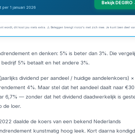
Bekijk DEGIRO
 per 1 januari 2026
nt wordt; dit kost jou niets extra. ⚠️ Beleggen brengt risico's met zich mee. Je kunt (een deel van
ndrendement en denken: 5% is beter dan 3%. Die vergeli
e bedrijf 5% betaalt en het andere 3%.
arlijks dividend per aandeel / huidige aandelenkoers) × 1
 rendement 4%. Maar stel dat het aandeel daalt naar €30
ar 6,7% — zonder dat het dividend daadwerkelijk is gest
 de loer.
In 2022 daalde de koers van een bekend Nederlands
endrendement kunstmatig hoog leek. Kort daarna kondigd