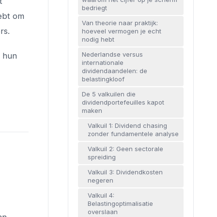
t
bedriegt
hebt om
Van theorie naar praktijk:
rs.
hoeveel vermogen je echt
nodig hebt
Nederlandse versus
e hun
internationale
dividendaandelen: de
belastingkloof
De 5 valkuilen die
dividendportefeuilles kapot
maken
Valkuil 1: Dividend chasing
zonder fundamentele analyse
Valkuil 2: Geen sectorale
spreiding
Valkuil 3: Dividendkosten
negeren
Valkuil 4:
Belastingoptimalisatie
overslaan