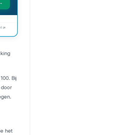
 →
) je
jking
00. Bij
 door
egen.
e het