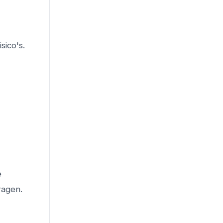
sico's.
e
ragen.