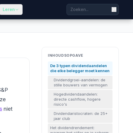
Leren
INHOUDSOPGAVE
De 3 typen dividendaandelen
die elke belegger moet kennen
Dividendgroei-aandelen: de
stille bouwers van vermogen
 S&P
Hogedividendaandelen:
eze
directe cashflow, hogere
risico's
s
niet
Dividendaristocraten: de 25+
jaar club
Het dividendrendement:
waarom het cijfer op je scherm