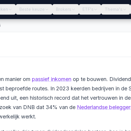
jken
Beste keuze
Brokers
ETF's
Thema's
6
gebreid Overzicht
en manier om
passief inkomen
op te bouwen. Dividend
 beproefde routes. In 2023 keerden bedrijven in de
end uit, een historisch record dat het vertrouwen in d
nderzoek van DNB dat 34% van de
Nederlandse belegger
erkelijk werkt.