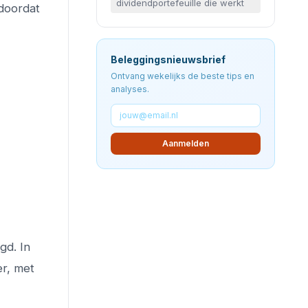
dividendportefeuille die werkt
 doordat
Beleggingsnieuwsbrief
Ontvang wekelijks de beste tips en
analyses.
Aanmelden
gd. In
er, met