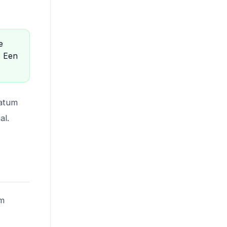
e
. Een
datum
al.
om