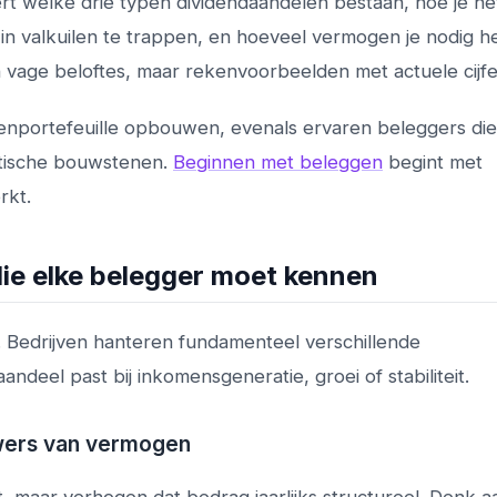
eert welke drie typen dividendaandelen bestaan, hoe je he
n valkuilen te trappen, en hoeveel vermogen je nodig 
 vage beloftes, maar rekenvoorbeelden met actuele cijfe
enportefeuille opbouwen, evenals ervaren beleggers di
aktische bouwstenen.
Beginnen met beleggen
begint met
rkt.
ie elke belegger moet kennen
l. Bedrijven hanteren fundamenteel verschillende
andeel past bij inkomensgeneratie, groei of stabiliteit.
uwers van vermogen