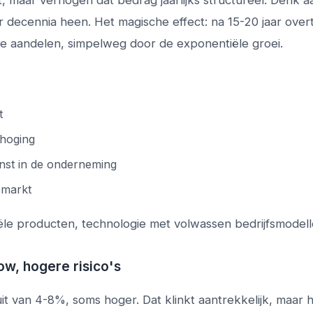
it, maar verhogen dat bedrag jaarlijks structureel. Denk a
 decennia heen. Het magische effect: na 15-20 jaar overt
e aandelen, simpelweg door de exponentiële groei.
t
rhoging
nst in de onderneming
e markt
ële producten, technologie met volwassen bedrijfsmodell
w, hogere risico's
 van 4-8%, soms hoger. Dat klinkt aantrekkelijk, maar 