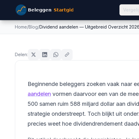
Vergeli
Home
/
Blog
/
Dividend aandelen — Uitgebreid Overzicht 202
Dividend aandelen — Uit
aandelen
2026
Delen:
Mike Schonewille
24 mei 2026
10
min leestijd
Bijgewerkt:
26 juni 2026
Beginnende beleggers zoeken vaak naar e
aandelen
vormen daarvoor een van de meest
500 samen ruim 588 miljard dollar aan divid
strategie onderstreept. Toch blijkt uit o
precies weet hoe dividendrendement daadw