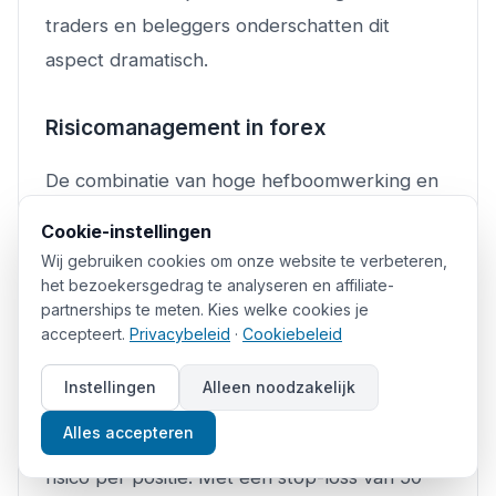
traders en beleggers onderschatten dit
aspect dramatisch.
Risicomanagement in forex
De combinatie van hoge hefboomwerking en
24-uurs markttoegang maakt forex inherent
Cookie-instellingen
riskant voor ongedisciplineinde traders.
Wij gebruiken cookies om onze website te verbeteren,
Essentiële principes omvatten:
het bezoekersgedrag te analyseren en affiliate-
partnerships te meten. Kies welke cookies je
accepteert.
Privacybeleid
·
Cookiebeleid
Positiegrootte bepaling:
Professionele forex
traders riskeren nooit meer dan
1-2% van hun
Instellingen
Alleen noodzakelijk
account
per individuele trade. Bij een account
Alles accepteren
van €10.000 betekent dit maximaal €100-200
risico per positie. Met een stop-loss van 50