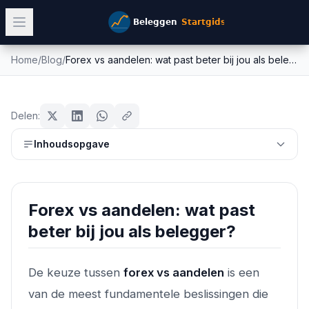
Home
/
Blog
/
Forex vs aandelen: wat past beter bij jou als belegger?
Forex vs aandelen: wat past beter
forex
bij jou als belegger?
Delen:
Mike Schonewille
Inhoudsopgave
25 februari 2026
15
min leestijd
Bijgewerkt:
26 juni 2026
Forex vs aandelen: wat past
beter bij jou als belegger?
De keuze tussen
forex vs aandelen
is een
van de meest fundamentele beslissingen die