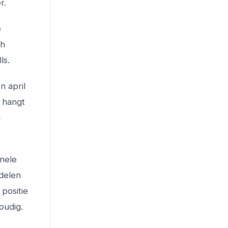
r.
e
ch
ls.
n april
 hangt
n
nele
ndelen
positie
oudig.