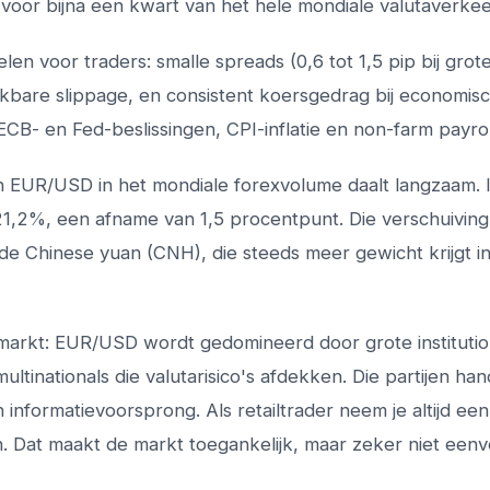
oor bijna een kwart van het hele mondiale valutaverkee
elen voor traders: smalle spreads (0,6 tot 1,5 pip bij grot
rkbare slippage, en consistent koersgedrag bij economis
B- en Fed-beslissingen, CPI-inflatie en non-farm payrol
n EUR/USD in het mondiale forexvolume daalt langzaam. I
1,2%, een afname van 1,5 procentpunt. Die verschuiving
 Chinese yuan (CNH), die steeds meer gewicht krijgt i
markt: EUR/USD wordt gedomineerd door grote institutio
ltinationals die valutarisico's afdekken. Die partijen ha
formatievoorsprong. Als retailtrader neem je altijd een 
 Dat maakt de markt toegankelijk, maar zeker niet eenv