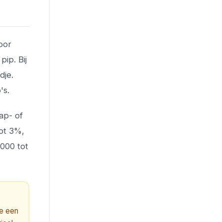
oor
ip. Bij
dje.
's.
ap- of
ot 3%,
.000 tot
je een