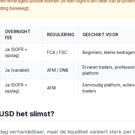
een leveraged positie kunnen ze een significant deel van je potent
chting beweegt.
OVERNIGHT
REGULERING
GESCHIKT VOOR
FEE
Ja (SOFR +
FCA / FSC
Beginners, kleine bedragen
opslag)
Ervaren traders, professio
Ja (variabel)
AFM / DNB
platform
Ja (SOFR +
Eenvoudig platform, actiev
AFM
opslag)
traders
/USD het slimst?
 verhandelbaar, maar de liquiditeit varieert sterk per ti