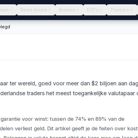
jken
Beste keuze
Brokers
ETF's
Thema's
elegd
ulairste valutapaar
ar ter wereld, goed voor meer dan $2 biljoen aan dag
erlandse traders het meest toegankelijke valutapaar 
en garantie voor winst: tussen de 74% en 89% van de
len verliest geld. Dit artikel geeft je de feiten over kos