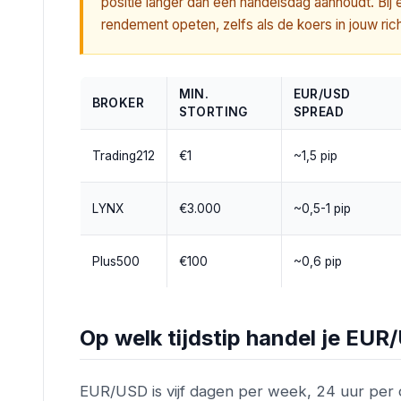
positie langer dan één handelsdag aanhoudt. Bij 
rendement opeten, zelfs als de koers in jouw ri
MIN.
EUR/USD
BROKER
STORTING
SPREAD
Trading212
€1
~1,5 pip
LYNX
€3.000
~0,5-1 pip
Plus500
€100
~0,6 pip
Op welk tijdstip handel je EUR
EUR/USD is vijf dagen per week, 24 uur per dag