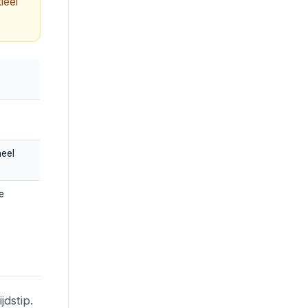
ieel
neel
e
jdstip.