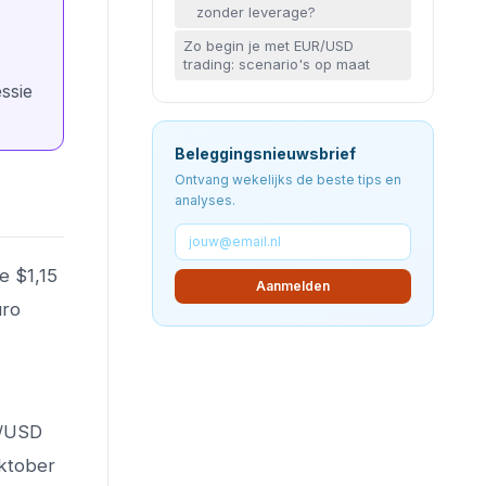
zonder leverage?
Zo begin je met EUR/USD
trading: scenario's op maat
ssie
Beleggingsnieuwsbrief
Ontvang wekelijks de beste tips en
analyses.
e $1,15
Aanmelden
uro
R/USD
oktober