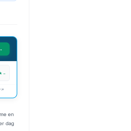
 →
jk →
 je
ume en
per dag