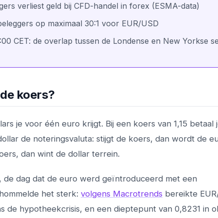
rs verliest geld bij CFD-handel in forex (ESMA-data)
lbeleggers op maximaal 30:1 voor EUR/USD
18:00 CET: de overlap tussen de Londense en New Yorkse se
 de koers?
 je voor één euro krijgt. Bij een koers van 1,15 betaal j
ollar de noteringsvaluta: stijgt de koers, dan wordt de e
oers, dan wint de dollar terrein.
999, de dag dat de euro werd geïntroduceerd met een
schommelde het sterk:
volgens Macrotrends
bereikte EU
dens de hypotheekcrisis, en een dieptepunt van 0,8231 in 