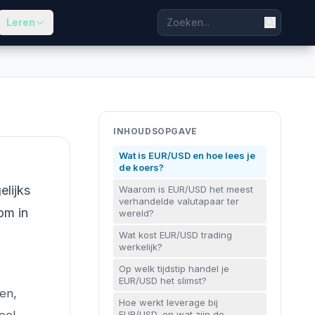
Leren
INHOUDSOPGAVE
Wat is EUR/USD en hoe lees je
de koers?
elijks
Waarom is EUR/USD het meest
verhandelde valutapaar ter
om in
wereld?
Wat kost EUR/USD trading
werkelijk?
Op welk tijdstip handel je
EUR/USD het slimst?
ten,
Hoe werkt leverage bij
EUR/USD, en wat zijn de