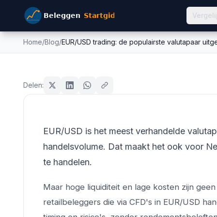
Vergeli
Home
/
Blog
/
EUR/USD trading: de populairste valutapaar uitg
EUR/USD trading: de pop
forex
uitgelegd
Delen:
Mike Schonewille
24 februari 2026
13
min leestijd
Bijgewerkt:
26 juni 2026
EUR/USD is het meest verhandelde valutapa
handelsvolume. Dat maakt het ook voor Ned
te handelen.
Maar hoge liquiditeit en lage kosten zijn ge
retailbeleggers die via CFD's in EUR/USD hande