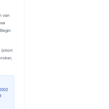
m van
ese
 Begin
 (short
broker,
 2002
d