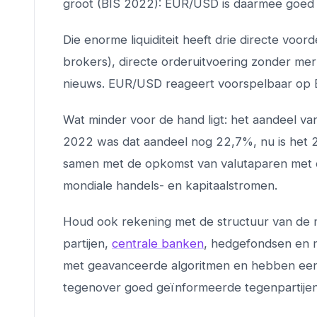
groot (BIS 2022): EUR/USD is daarmee goed v
Die enorme liquiditeit heeft drie directe voord
brokers), directe orderuitvoering zonder me
nieuws. EUR/USD reageert voorspelbaar op EC
Wat minder voor de hand ligt: het aandeel va
2022 was dat aandeel nog 22,7%, nu is het 2
samen met de opkomst van valutaparen met de
mondiale handels- en kapitaalstromen.
Houd ook rekening met de structuur van de 
partijen,
centrale banken
, hedgefondsen en mu
met geavanceerde algoritmen en hebben een in
tegenover goed geïnformeerde tegenpartijen.