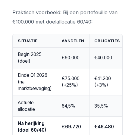
Praktisch voorbeeld: Bij een portefeuille van
€100.000 met doelallocatie 60/40:
SITUATIE
AANDELEN
OBLIGATIES
T
Begin 2025
€60.000
€40.000
€1
(doel)
Einde Q1 2026
€75.000
€41.200
(na
€1
(+25%)
(+3%)
marktbeweging)
Actuele
64,5%
35,5%
1
allocatie
Na herijking
€69.720
€46.480
€1
(doel 60/40)