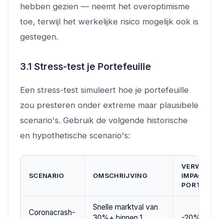
hebben gezien — neemt het overoptimisme
toe, terwijl het werkelijke risico mogelijk ook is
gestegen.
3.1 Stress-test je Portefeuille
Een stress-test simuleert hoe je portefeuille
zou presteren onder extreme maar plausibele
scenario's. Gebruik de volgende historische
en hypothetische scenario's:
VERWACH
SCENARIO
OMSCHRIJVING
IMPACT 60
PORTEFEU
Snelle marktval van
Coronacrash-
30%+ binnen 1
-20% tot 