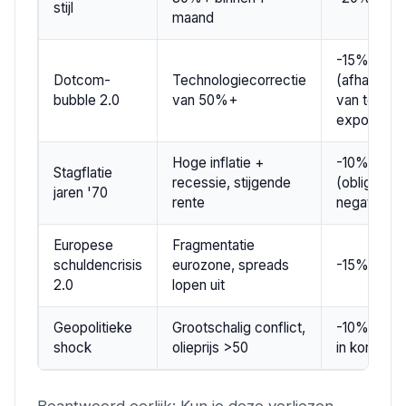
stijl
maand
-15% tot 
Dotcom-
Technologiecorrectie
(afhankelij
bubble 2.0
van 50%+
van tech-
exposure)
Hoge inflatie +
-10% tot -
Stagflatie
recessie, stijgende
(obligaties
jaren '70
rente
negatief)
Europese
Fragmentatie
schuldencrisis
eurozone, spreads
-15% tot 
2.0
lopen uit
Geopolitieke
Grootschalig conflict,
-10% tot 
shock
olieprijs >50
in korte ter
Beantwoord eerlijk: Kun je deze verliezen