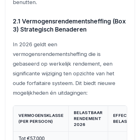
benutten.
2.1 Vermogensrendementsheffing (Box
3) Strategisch Benaderen
In 2026 geldt een
vermogensrendementsheffing die is
gebaseerd op werkelijk rendement, een
significante wijziging ten opzichte van het
oude forfaitaire systeem. Dit biedt nieuwe
mogelijkheden én uitdagingen:
BELASTBAAR
VERMOGENSKLASSE
EFFECTIEVE
RENDEMENT
(PER PERSOON)
BELASTING
2026
Tot €57.000