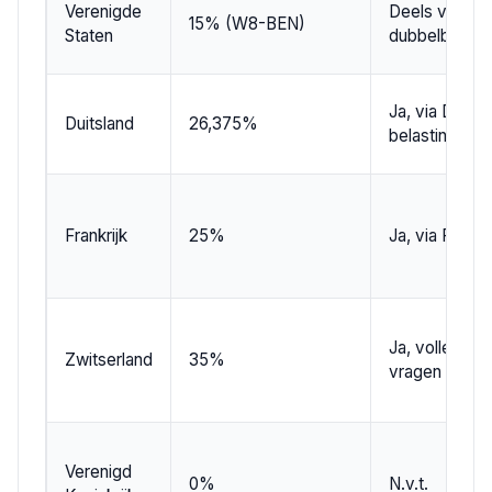
Verenigde
Deels via
15% (W8-BEN)
Staten
dubbelbelast
Ja, via Duitse
Duitsland
26,375%
belastingdien
Frankrijk
25%
Ja, via Frans
Ja, volledig t
Zwitserland
35%
vragen
Verenigd
0%
N.v.t.