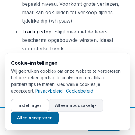
bepaald niveau. Voorkomt grote verliezen,
maar kan ook leiden tot verkoop tijdens
tijdelijke dip (whipsaw)
Trailing stop:
Stijgt mee met de koers,
beschermt opgebouwde winsten. Ideaal
voor sterke trends
Put-opties:
Verzekering tegen koersdaling.
Cookie-instellingen
Kosten premie (1-5% afhankelijk van
Wij gebruiken cookies om onze website te verbeteren,
looptijd en strike), maar bieden
het bezoekersgedrag te analyseren en affiliate-
onvoorwaardelijke bescherming
partnerships te meten. Kies welke cookies je
accepteert.
Privacybeleid
·
Cookiebeleid
Collar-strategie:
Combinatie van gekochte
put en verkochte call. Lage of geen
Instellingen
Alleen noodzakelijk
nettokosten, maar beperkt ook opwaarts
📈
Gratis beleggingstips
Alles accepteren
potentieel
Aanmelden