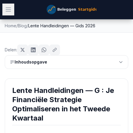
Home
/
Blog
/
Lente Handleidingen — Gids 2026
Lente Handleidingen — Gids 2026
beginners
Mike Schonewille
Delen:
15 maart 2026
15
min leestijd
Bijgewerkt:
26 juni 2026
Inhoudsopgave
Lente Handleidingen — G : Je
Financiële Strategie
Optimaliseren in het Tweede
Kwartaal