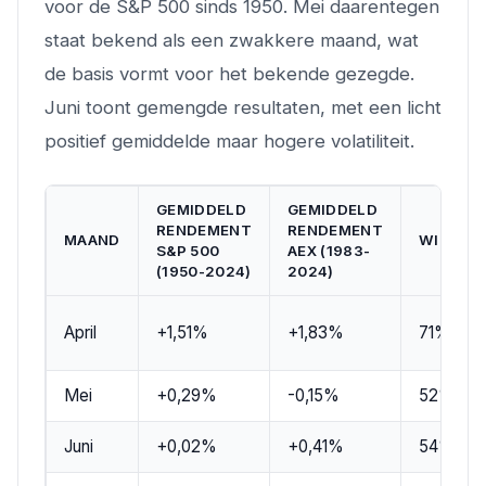
voor de S&P 500 sinds 1950. Mei daarentegen
staat bekend als een zwakkere maand, wat
de basis vormt voor het bekende gezegde.
Juni toont gemengde resultaten, met een licht
positief gemiddelde maar hogere volatiliteit.
GEMIDDELD
GEMIDDELD
RENDEMENT
RENDEMENT
MAAND
WINSTK
S&P 500
AEX (1983-
(1950-2024)
2024)
April
+1,51%
+1,83%
71%
Mei
+0,29%
-0,15%
52%
Juni
+0,02%
+0,41%
54%