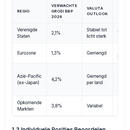
VERWACHTE
VALUTA
REGIO
GROEI BBP
KEY D
OUTLOOK
2026
Verenigde
Stabiel tot
AI-inv
2,1%
Staten
licht sterk
consu
Herst
Eurozone
1,3%
Gemengd
beleid
Azië-Pacific
Gemengd
China-
4,2%
(ex-Japan)
per land
groei
Opkomende
3,8%
Variabel
Grond
Markten
1.3 Individuele Posities Beoordelen