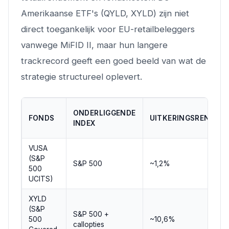
Amerikaanse ETF's (QYLD, XYLD) zijn niet
direct toegankelijk voor EU-retailbeleggers
vanwege MiFID II, maar hun langere
trackrecord geeft een goed beeld van wat de
strategie structureel oplevert.
ONDERLIGGENDE
FONDS
UITKERINGSRENDEM
INDEX
VUSA
(S&P
S&P 500
~1,2%
500
UCITS)
XYLD
(S&P
S&P 500 +
500
~10,6%
callopties