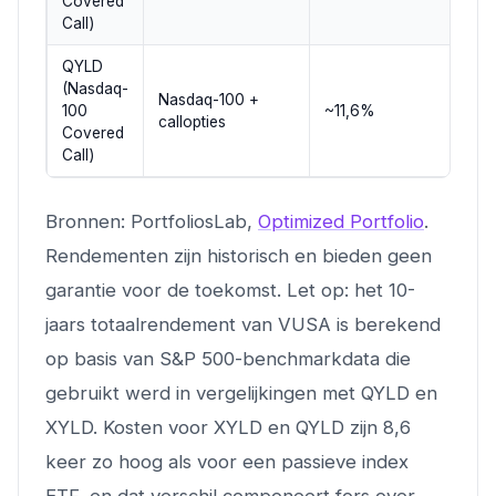
Covered
Call)
QYLD
(Nasdaq-
Nasdaq-100 +
100
~11,6%
callopties
Covered
Call)
Bronnen: PortfoliosLab,
Optimized Portfolio
.
Rendementen zijn historisch en bieden geen
garantie voor de toekomst. Let op: het 10-
jaars totaalrendement van VUSA is berekend
op basis van S&P 500-benchmarkdata die
gebruikt werd in vergelijkingen met QYLD en
XYLD. Kosten voor XYLD en QYLD zijn 8,6
keer zo hoog als voor een passieve index
ETF, en dat verschil componeert fors over