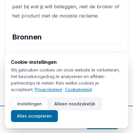
past bij wat jij wilt beleggen, niet de broker of
het product met de mooiste reclame.
Bronnen
Ibbotson Associates: An Historical
Cookie-instellingen
Evaluation of the CBOE S&P 500 BuyWrite
Wij gebruiken cookies om onze website te verbeteren,
Index
het bezoekersgedrag te analyseren en affiliate-
Optimized Portfolio: QYLD Review
partnerships te meten. Kies welke cookies je
accepteert.
Privacybeleid
·
Cookiebeleid
ProShares: Covered Call ETFs – The Myth
of Downside Protection
Instellingen
Alleen noodzakelijk
Global X ETFs Europe: S&P 500 Covered
📈
Gratis beleggingstips
Alles accepteren
Call UCITS ETF (XYLU)
Aanmelden
DEGIRO: Covered call en covered put uitleg