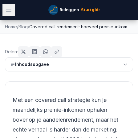
Home
/
Blog
/
Covered call rendement: hoeveel premie-inkomen is realistisch en wanneer loont het?
Covered call rendement: hoeveel
beleggen
premie-inkomen is realistisch en
Delen:
wanneer loont het?
Inhoudsopgave
Mike Schonewille
2 juli 2026
14
min leestijd
Met een covered call strategie kun je
maandelijks premie-inkomen ophalen
bovenop je aandelenrendement, maar het
echte verhaal is harder dan de marketing: