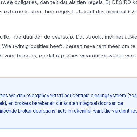
 twee obligaties, dan telt dat als tien regels. Bij DEGIRO k
s externe kosten. Tien regels betekent dus minimaal €2
ille, hoe duurder de overstap. Dat strookt met het advi
. Wie twintig posities heeft, betaalt navenant meer om te
d voor brokers, en dat is precies waarom ze weinig wor
ities worden overgeheveld via het centrale clearingsysteem (zoa
eld, en brokers berekenen die kosten integraal door aan de
vangende broker doorgaans niets in rekening, want die verdient lie