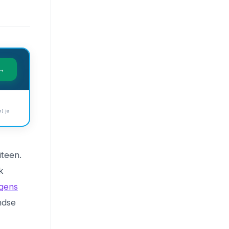
 →
) je
iteen.
k
lgens
ndse