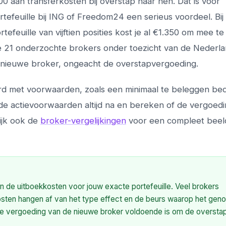
 aan transferkosten bij overstap naar hen. Dat is voor
tefeuille bij ING of Freedom24 een serieus voordeel. Bij
rtefeuille van vijftien posities kost je al €1.350 om mee t
de 21 onderzochte brokers onder toezicht van de Nederl
en nieuwe broker, ongeacht de overstapvergoeding.
d met voorwaarden, zoals een minimaal te beleggen bed
de actievoorwaarden altijd na en bereken of de vergoed
ijk ook de
broker-vergelijkingen
voor een compleet beel
van de uitboekkosten voor jouw exacte portefeuille. Veel brokers
kosten hangen af van het type effect en de beurs waarop het gen
f de vergoeding van de nieuwe broker voldoende is om de oversta