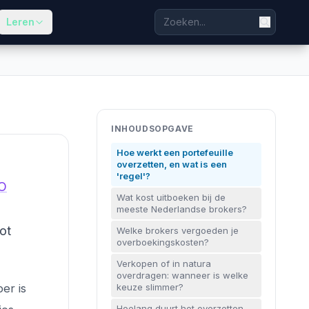
Leren
INHOUDSOPGAVE
Hoe werkt een portefeuille
overzetten, en wat is een
'regel'?
O
Wat kost uitboeken bij de
meeste Nederlandse brokers?
ot
Welke brokers vergoeden je
overboekingskosten?
Verkopen of in natura
overdragen: wanneer is welke
er is
keuze slimmer?
Hoelang duurt het overzetten