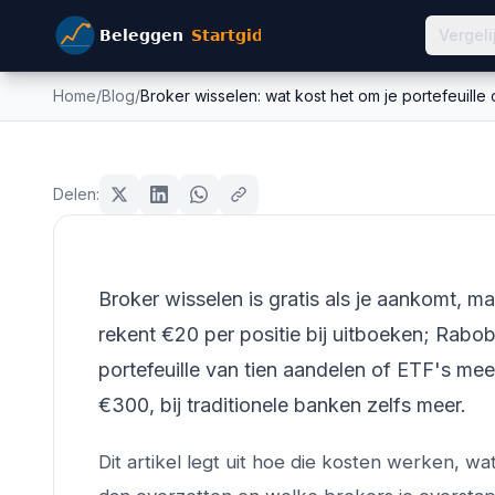
Vergeli
Home
/
Blog
/
Broker wisselen: wat kost het om je portefeuille 
Broker wisselen: wat kos
brokers
portefeuille over te zett
Delen:
Mike Schonewille
29 juni 2026
12
min leestijd
Broker wisselen is gratis als je aankomt, m
rekent €20 per positie bij uitboeken; Rabo
portefeuille van tien aandelen of ETF's mee
€300, bij traditionele banken zelfs meer.
Dit artikel legt uit hoe die kosten werken,