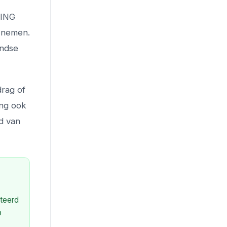
 ING
e nemen.
andse
rag of
ing ook
d van
oteerd
p