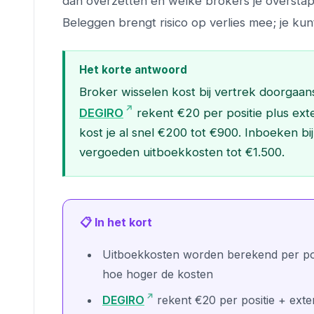
dan overzetten en welke brokers je overstapk
Beleggen brengt risico op verlies mee; je kunt
Het korte antwoord
Broker wisselen kost bij vertrek doorgaans
DEGIRO
rekent €20 per positie plus exte
kost je al snel €200 tot €900. Inboeken bij
vergoeden uitboekkosten tot €1.500.
📋 In het kort
Uitboekkosten worden berekend per posit
hoe hoger de kosten
DEGIRO
rekent €20 per positie + exter