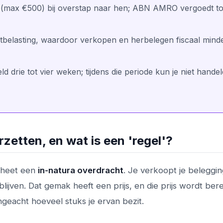
e (max €500) bij overstap naar hen; ABN AMRO vergoedt to
tbelasting, waardoor verkopen en herbelegen fiscaal mind
 drie tot vier weken; tijdens die periode kun je niet hande
zetten, en wat is een 'regel'?
e heet een
in-natura overdracht
. Je verkoopt je beleggi
t blijven. Dat gemak heeft een prijs, en die prijs wordt be
ongeacht hoeveel stuks je ervan bezit.