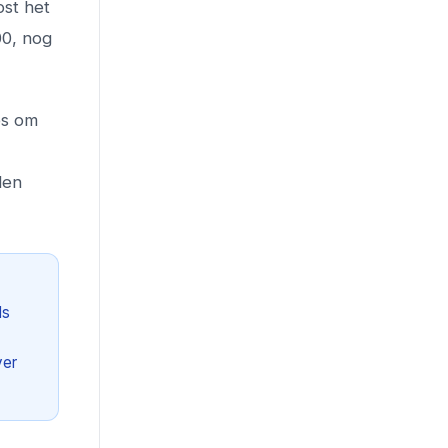
ost het
00, nog
es om
den
ls
ver