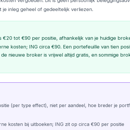
osten vergoeden. Dit is geen persoonlijk beleggingsadvi
 je inleg geheel of gedeeltelijk verliezen.
 €20 tot €90 per positie, afhankelijk van je huidige broke
rne kosten; ING circa €90. Een portefeuille van tien posi
 de nieuwe broker is vrijwel altijd gratis, en sommige bro
ie (per type effect), niet per aandeel, hoe breder je portf
ne kosten bij uitboeken; ING zit op circa €90 per positie