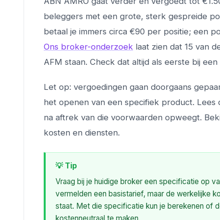
ABN AMRO gaat verder en vergoedt tot €1.500
beleggers met een grote, sterk gespreide por
betaal je immers circa €90 per positie; een po
Ons broker-onderzoek
laat zien dat 15 van 
AFM staan. Check dat altijd als eerste bij e
Let op: vergoedingen gaan doorgaans gepaar
het openen van een specifiek product. Lees 
na aftrek van die voorwaarden opweegt. Bek
kosten en diensten.
💡 Tip
Vraag bij je huidige broker een specificatie op 
vermelden een basistarief, maar de werkelijke 
staat. Met die specificatie kun je berekenen o
kostenneutraal te maken.