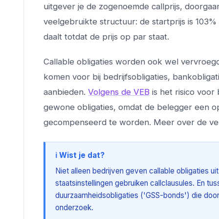
uitgever je de zogenoemde callprijs, doorga
veelgebruikte structuur: de startprijs is 103%
daalt totdat de prijs op par staat.
Callable obligaties worden ook wel vervroegd
komen voor bij bedrijfsobligaties, bankoblig
aanbieden.
Volgens de VEB
is het risico voor
gewone obligaties, omdat de belegger een opt
gecompenseerd te worden. Meer over de vers
ℹ️ Wist je dat?
Niet alleen bedrijven geven callable obligaties 
staatsinstellingen gebruiken callclausules. En t
duurzaamheidsobligaties ('GSS-bonds') die door 
onderzoek.