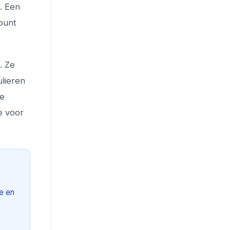
. Een
tpunt
. Ze
ulieren
re
e voor
le en