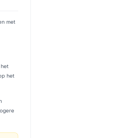
ven met
 het
 op het
n
hogere