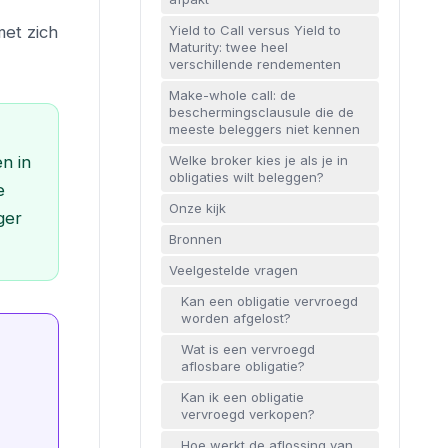
met zich
Yield to Call versus Yield to
Maturity: twee heel
verschillende rendementen
Make-whole call: de
beschermingsclausule die de
meeste beleggers niet kennen
Welke broker kies je als je in
n in
obligaties wilt beleggen?
e
Onze kijk
ger
Bronnen
Veelgestelde vragen
Kan een obligatie vervroegd
worden afgelost?
Wat is een vervroegd
aflosbare obligatie?
Kan ik een obligatie
vervroegd verkopen?
Hoe werkt de aflossing van