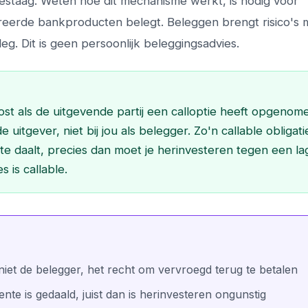
 gestaag. Weten hoe dit mechanisme werkt, is nodig voor
tureerde bankproducten belegt. Beleggen brengt risico's 
leg. Dit is geen persoonlijk beleggingsadvies.
st als de uitgevende partij een calloptie heeft opgenome
e uitgever, niet bij jou als belegger. Zo'n callable obligati
e daalt, precies dan moet je herinvesteren tegen een la
 is callable.
, niet de belegger, het recht om vervroegd terug te betalen
 rente is gedaald, juist dan is herinvesteren ongunstig