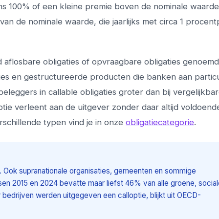
ans 100% of een kleine premie boven de nominale waarde
 van de nominale waarde, die jaarlijks met circa 1 procen
 aflosbare obligaties of opvraagbare obligaties genoemd
aties en gestructureerde producten die banken aan partic
 beleggers in callable obligaties groter dan bij vergelijkba
ie verleent aan de uitgever zonder daar altijd voldoend
chillende typen vind je in onze
obligatiecategorie
.
uit. Ook supranationale organisaties, gemeenten en sommige
ussen 2015 en 2024 bevatte maar liefst 46% van alle groene, socia
bedrijven werden uitgegeven een calloptie, blijkt uit OECD-