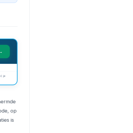
 →
) je
chermde
iode, op
ties is