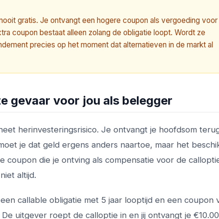
 nooit gratis. Je ontvangt een hogere coupon als vergoeding voor
xtra coupon bestaat alleen zolang de obligatie loopt. Wordt ze
ndement precies op het moment dat alternatieven in de markt al
te gevaar voor jou als belegger
e heet herinvesteringsrisico. Je ontvangt je hoofdsom teru
 moet je dat geld ergens anders naartoe, maar het besch
 coupon die je ontving als compensatie voor de callopti
et altijd.
een callable obligatie met 5 jaar looptijd en een coupon 
e uitgever roept de calloptie in en jij ontvangt je €10.0