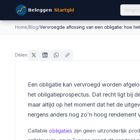
Vergeli
Home
/
Blog
/
Vervroegde aflossing van een obligatie: hoe het
Vervroegde aflossing van
obligaties
het werkt en wat het kos
Delen:
Mike Schonewille
20 juni 2026
14
min leestijd
Bijgewerkt:
26 juni 2026
Een obligatie kan vervroegd worden afgelost
het obligatieprospectus. Dat recht ligt bij 
maar altijd op het moment dat het de uitgeve
nergens anders nog zo'n hoog rendement v
Callable
obligaties
zijn geen uitzonderlijk pro