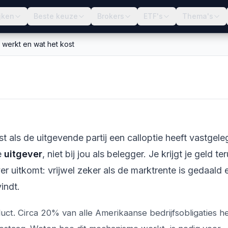
jken
Beste keuze
Brokers
ETF's
Thema's
 werkt en wat het kost
 een obligatie: hoe
t
 als de uitgevende partij een calloptie heeft vastgele
de
uitgever
, niet bij jou als belegger. Je krijgt je geld te
r uitkomt: vrijwel zeker als de marktrente is gedaald en
indt.
duct. Circa 20% van alle Amerikaanse bedrijfsobligaties h