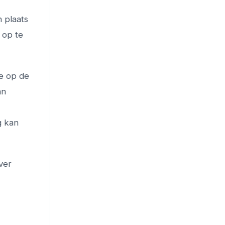
n plaats
 op te
ie op de
an
g kan
ver