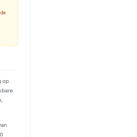
 de
g op
ikbare
e,
van
00