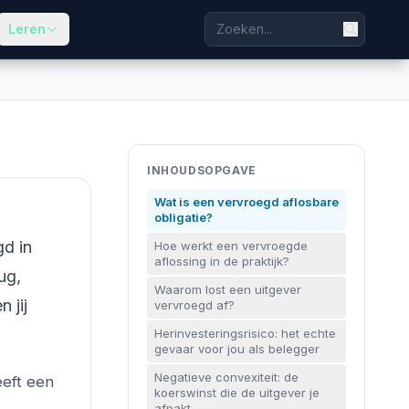
Leren
INHOUDSOPGAVE
Wat is een vervroegd aflosbare
obligatie?
gd in
Hoe werkt een vervroegde
aflossing in de praktijk?
rug,
Waarom lost een uitgever
 jij
vervroegd af?
Herinvesteringsrisico: het echte
gevaar voor jou als belegger
Negatieve convexiteit: de
eeft een
koerswinst die de uitgever je
afpakt