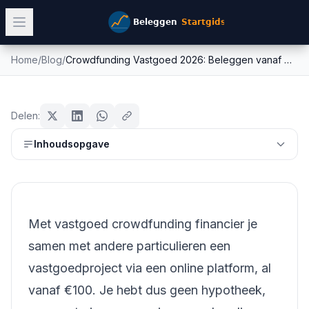
Home
/
Blog
/
Crowdfunding Vastgoed 2026: Beleggen vanaf €500 | Complet...
Crowdfunding Vastgoed 2026:
vastgoed
Beleggen vanaf €500 | Complet...
Delen:
Mike Schonewille
Inhoudsopgave
23 februari 2026
14
min leestijd
Bijgewerkt:
26 juni 2026
Met vastgoed crowdfunding financier je
samen met andere particulieren een
vastgoedproject via een online platform, al
vanaf €100. Je hebt dus geen hypotheek,