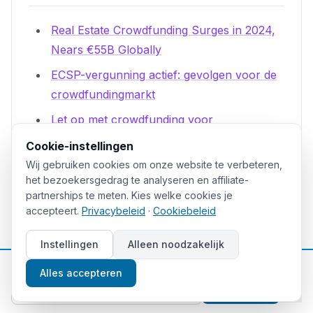
Real Estate Crowdfunding Surges in 2024,
Nears €55B Globally
ECSP-vergunning actief: gevolgen voor de
crowdfundingmarkt
Let op met crowdfunding voor
vastgoedprojecten: risico's en tips
Cookie-instellingen
Wat zijn de risico's van investeren via
Wij gebruiken cookies om onze website te verbeteren,
het bezoekersgedrag te analyseren en affiliate-
crowdfunding
partnerships te meten. Kies welke cookies je
Fictief rendement box 3 in 2025 & 2026
accepteert.
Privacybeleid
·
Cookiebeleid
Vrijstelling box 3 in 2025-2026
Instellingen
Alleen noodzakelijk
Crowdfunding belasting: wat je moet weten
📈
Gratis beleggingstips
Alles accepteren
Geldvoorelkaar.nl
Aanmelden
Vastgoed crowdfunding - Crowdfundmarkt