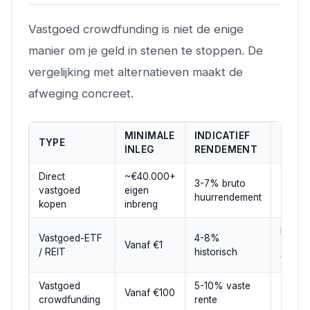
Vastgoed crowdfunding is niet de enige
manier om je geld in stenen te stoppen. De
vergelijking met alternatieven maakt de
afweging concreet.
MINIMALE
INDICATIEF
TYPE
LIQUI
INLEG
RENDEMENT
Direct
~€40.000+
3-7% bruto
vastgoed
eigen
Zeer l
huurrendement
kopen
inbreng
Hoog
Vastgoed-ETF
4-8%
Vanaf €1
(dageli
/ REIT
historisch
verhan
Vastgoed
5-10% vaste
Zeer l
Vanaf €100
crowdfunding
rente
(loopti