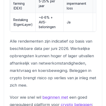
5-25% per
Laag t
farming
impermanent
jaar
matig
(DEX)
loss
~4-6% +
Laag (
Restaking
AVS-
Ja
dagen 
(EigenLayer)
beloningen
up)
Alle rendementen zijn indicatief op basis van
beschikbare data per juni 2026. Werkelijke
opbrengsten kunnen hoger of lager uitvallen
afhankelijk van netwerkomstandigheden,
marktvraag en koersbeweging. Beleggen in
crypto brengt risico op verlies van je inleg met
zich mee.
Voor wie snel wil
beginnen met
een goed
gereguleerd platform voor
crypto beleggen
: