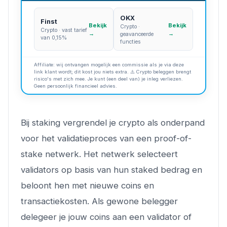
OKX
Finst
Bekijk
Bekijk
Crypto ·
Crypto · vast tarief
→
→
geavanceerde
van 0,15%
functies
Affiliate: wij ontvangen mogelijk een commissie als je via deze
link klant wordt; dit kost jou niets extra. ⚠️ Crypto beleggen brengt
risico's met zich mee. Je kunt (een deel van) je inleg verliezen.
Geen persoonlijk financieel advies.
Bij staking vergrendel je crypto als onderpand
voor het validatieproces van een proof-of-
stake netwerk. Het netwerk selecteert
validators op basis van hun staked bedrag en
beloont hen met nieuwe coins en
transactiekosten. Als gewone belegger
delegeer je jouw coins aan een validator of