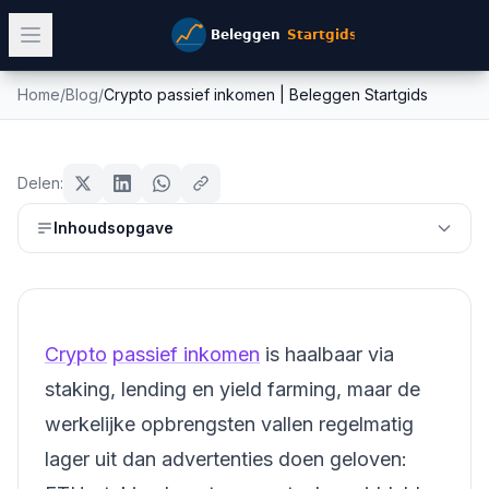
Home
/
Blog
/
Crypto passief inkomen | Beleggen Startgids
Crypto passief inkomen | Beleggen
crypto
Startgids
Delen:
Mike Schonewille
Inhoudsopgave
26 februari 2026
14
min leestijd
Bijgewerkt:
26 juni 2026
Crypto
passief inkomen
is haalbaar via
staking, lending en yield farming, maar de
werkelijke opbrengsten vallen regelmatig
lager uit dan advertenties doen geloven: