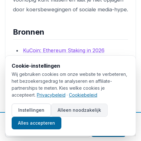
door koersbewegingen of sociale media-hype.
Bronnen
KuCoin: Ethereum Staking in 2026
Datawallet: Ethereum Staking Statistics &
Cookie-instellingen
Trends 2026
Wij gebruiken cookies om onze website te verbeteren,
het bezoekersgedrag te analyseren en affiliate-
ChainUP: Hidden Risks of Crypto Staking
partnerships te meten. Kies welke cookies je
Fireblocks: Liquid Staking 101
accepteert.
Privacybeleid
·
Cookiebeleid
CoinLaw: Crypto Lending Statistics 2026
Instellingen
Alleen noodzakelijk
Belastingdienst: Berekening box 3-inkomen
📈
Gratis beleggingstips
Alles accepteren
2026
Aanmelden
BlockEden: EigenLayer Restaking Empire