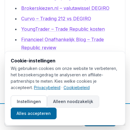
Brokerskiezen.nl – valutawissel DEGIRO
Curvo – Trading 212 vs DEGIRO
YoungTrader – Trade Republic kosten
Financieel Onafhankelijk Blog – Trade
Republic review
Brokersgids.nl – DEGIRO kosten uitgelegd
Cookie-instellingen
BankingClub – PFOF-verbod 1 juli 2026
Wij gebruiken cookies om onze website te verbeteren,
het bezoekersgedrag te analyseren en affiliate-
DAS INVESTMENT – Trade Republic PFOF
partnerships te meten. Kies welke cookies je
nieuw model
accepteert.
Privacybeleid
·
Cookiebeleid
TradingView – PFOF ban neobrokers
Instellingen
Alleen noodzakelijk
Europa
📈
Gratis beleggingstips
Alles accepteren
Aanmelden
Veelgestelde vragen