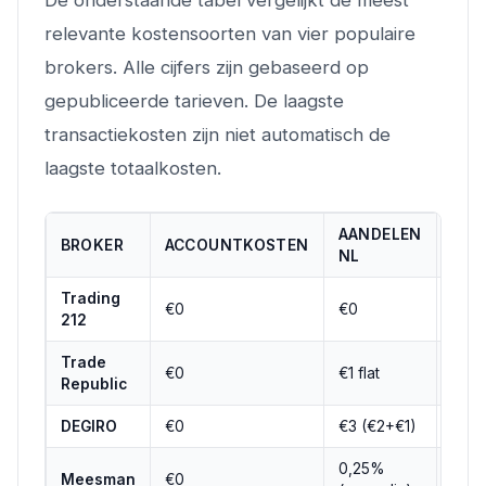
relevante kostensoorten van vier populaire
brokers. Alle cijfers zijn gebaseerd op
gepubliceerde tarieven. De laagste
transactiekosten zijn niet automatisch de
laagste totaalkosten.
AANDELEN
ETF
BROKER
ACCOUNTKOSTEN
NL
KER
Trading
€0
€0
€0
212
Trade
€0
€1 flat
€0 (
Republic
DEGIRO
€0
€3 (€2+€1)
€0 /
0,25%
0,2
Meesman
€0