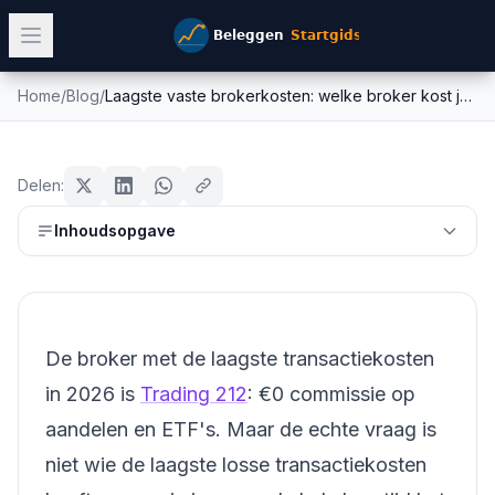
Home
/
Blog
/
Laagste vaste brokerkosten: welke broker kost je het minst?
Laagste vaste brokerkosten: welke
brokers
broker kost je het minst?
Delen:
Mike Schonewille
Inhoudsopgave
6 juli 2026
12
min leestijd
De broker met de laagste transactiekosten
in 2026 is
Trading 212
: €0 commissie op
aandelen en ETF's. Maar de echte vraag is
niet wie de laagste losse transactiekosten