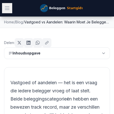
Home
/
Blog
/
Vastgoed vs Aandelen: Waarin Moet Je Beleggen in 2026?
Vastgoed vs Aandelen: Waarin
beginners
Moet Je Beleggen in 2026?
Delen:
Mike Schonewille
Inhoudsopgave
21 maart 2026
15
min leestijd
Bijgewerkt:
26 juni 2026
Vastgoed of aandelen — het is een vraag
die iedere belegger vroeg of laat stelt.
Beide beleggingscategorieën hebben een
bewezen track record, maar ze verschillen