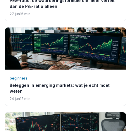
PEG-ratio: de waarderingsformule die meer vertelt
dan de P/E-ratio alleen
27 jun
15
min
beginners
Beleggen in emerging markets: wat je echt moet
weten
24 jun
12
min