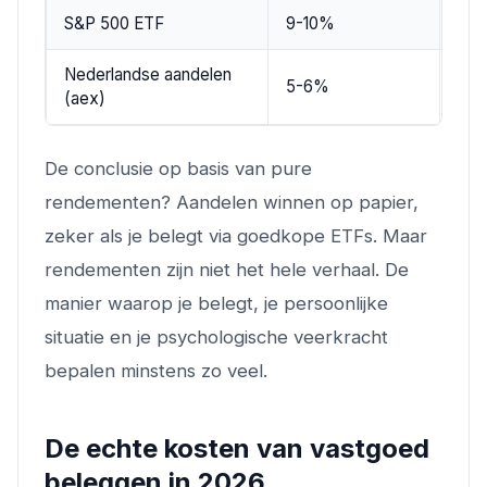
S&P 500 ETF
9-10%
9-1
Nederlandse aandelen
7-8
5-6%
(aex)
div
De conclusie op basis van pure
rendementen? Aandelen winnen op papier,
zeker als je belegt via goedkope ETFs. Maar
rendementen zijn niet het hele verhaal. De
manier waarop je belegt, je persoonlijke
situatie en je psychologische veerkracht
bepalen minstens zo veel.
De echte kosten van vastgoed
beleggen in 2026