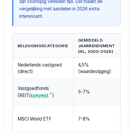
zijn voorlopig verleden tijd. Dat maakt de
vergelijking met aandelen in 2026 extra
interessant.
GEMIDDELD
INC
BELEGGINGSCATEGORIE
JAARRENDEMENT
IN
(NL, 2000-2026)
Nederlands vastgoed
4,5%
~8,
(direct)
(waardestijging)
huu
5-
Vastgoedfonds
5-7%
(inc
(REIT/
synvest
)
div
7-
MSCI World ETF
7-8%
(inc
div