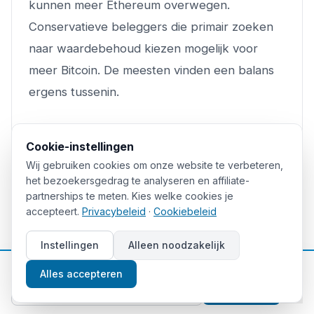
kunnen meer Ethereum overwegen.
Conservatieve beleggers die primair zoeken
naar waardebehoud kiezen mogelijk voor
meer Bitcoin. De meesten vinden een balans
ergens tussenin.
Wat ook je keuze is: doe je eigen onderzoek,
Cookie-instellingen
investeer verantwoord, en denk in jaren, niet
Wij gebruiken cookies om onze website te verbeteren,
in dagen. De cryptomarkt beloont geduld en
het bezoekersgedrag te analyseren en affiliate-
discipline. En als je twijfelt, start klein en leer
partnerships te meten. Kies welke cookies je
accepteert.
Privacybeleid
·
Cookiebeleid
door te doen.
Instellingen
Alleen noodzakelijk
Lees ook:
📈
Gratis beleggingstips
Alles accepteren
Beste
Crypto Exchange
Nederland 2026
:
Aanmelden
Top 5 Vergeleken