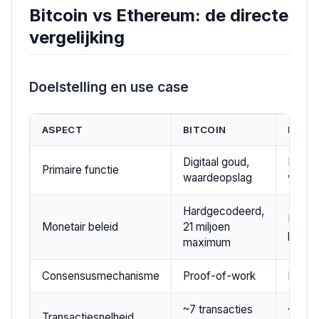
Bitcoin vs Ethereum: de directe
vergelijking
Doelstelling en use case
ASPECT
BITCOIN
ETHE
Digitaal goud,
Decen
Primaire functie
waardeopslag
werel
Hardgecodeerd,
Flexib
Monetair beleid
21 miljoen
potent
maximum
Consensusmechanisme
Proof-of-work
Proof
~7 transacties
~15-30
Transactiesnelheid