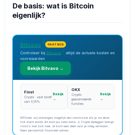
De basis: wat is Bitcoin
eigenlijk?
Bitvavo
PARTNER
Controleer bij
Bitvavo
altijd de actuele kosten en
voorwaarden
Bekijk Bitvavo →
OKX
Finst
Bekijk
Bekijk
Crypto ·
Crypto · vast tarief
→
→
geavanceerde
van 0,15%
functies
Affiliate: wij ontvangen mogelijk een commissie als je via deze
link klant wordt; dit kost jou niets extra. ⚠️ Crypto beleggen brengt
risico's met zich mee. Je kunt (een deel van) je inleg verliezen.
Geen persoonlijk financieel advies.