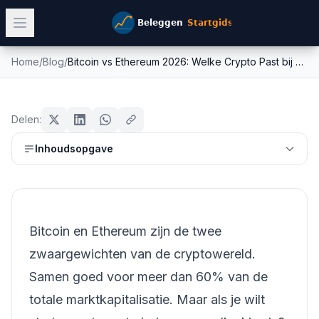
Home
/
Blog
/
Bitcoin vs Ethereum 2026: Welke Crypto Past bij Jouw Port...
Bitcoin vs Ethereum 2026: Welke
crypto
Crypto Past bij Jouw Port...
Delen:
Mike Schonewille
Inhoudsopgave
24 februari 2026
21
min leestijd
Bijgewerkt:
26 juni 2026
Bitcoin en Ethereum zijn de twee
zwaargewichten van de cryptowereld.
Samen goed voor meer dan 60% van de
totale marktkapitalisatie. Maar als je wilt