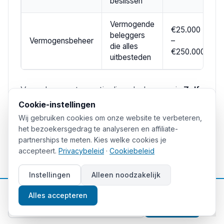
beslissen
Vermogende
€25.000
beleggers
Vermogensbeheer
–
die alles
€250.000
uitbesteden
Voor de meeste particuliere beleggers is
Zelf
Cookie-instellingen
Beleggen
de meest kostenefficiënte keuze.
Wij gebruiken cookies om onze website te verbeteren,
Begeleid Beleggen kan interessant zijn als je
het bezoekersgedrag te analyseren en affiliate-
minder tijd hebt en de kosten accepteert voor
partnerships te meten. Kies welke cookies je
accepteert.
Privacybeleid
·
Cookiebeleid
het gemak. Vermogensbeheer is vrijwel altijd
te duur voor particulieren — een passieve
Instellingen
Alleen noodzakelijk
ETF-portefeuille via DEGIRO of
Finst
presteert
📈
Gratis beleggingstips
Alles accepteren
op de lange termijn beter dan de meeste
Aanmelden
actief beheerde portefeuilles.