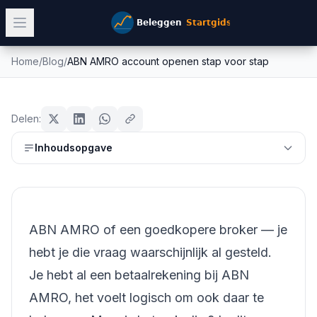
Home
/
Blog
/
ABN AMRO account openen stap voor stap
ABN AMRO account openen stap
beginners
voor stap
Delen:
Mike Schonewille
Inhoudsopgave
11 april 2026
14
min leestijd
Bijgewerkt:
26 juni 2026
ABN AMRO of een goedkopere broker — je
hebt je die vraag waarschijnlijk al gesteld.
Je hebt al een betaalrekening bij ABN
AMRO, het voelt logisch om ook daar te