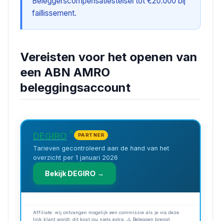
Beleggerscompensatiestelsel tot €20.000 bij
faillissement.
Vereisten voor het openen van
een ABN AMRO
beleggingsaccount
DEGIRO
PARTNER
Tarieven gecontroleerd aan de hand van het
overzicht per 1 januari 2026
Bekijk DEGIRO →
Affiliate: wij ontvangen mogelijk een commissie als je via deze
link klant wordt; dit kost jou niets extra. ⚠️ Beleggen brengt