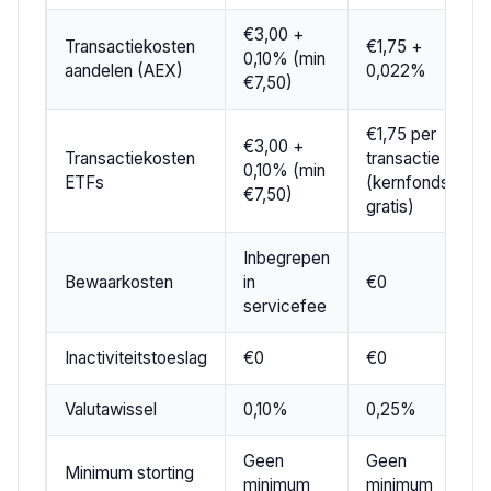
€3,00 +
Transactiekosten
€1,75 +
0,10% (min
aandelen (AEX)
0,022%
€7,50)
€1,75 per
€3,00 +
Transactiekosten
transactie
0,10% (min
ETFs
(kernfondsen
€7,50)
gratis)
Inbegrepen
Bewaarkosten
in
€0
servicefee
Inactiviteitstoeslag
€0
€0
Valutawissel
0,10%
0,25%
Geen
Geen
Minimum storting
minimum
minimum