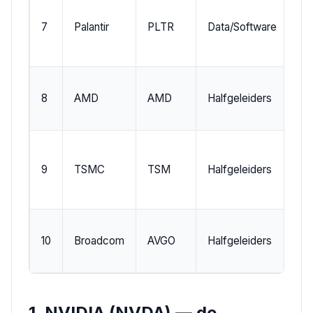
7
Palantir
PLTR
Data/Software
N
8
AMD
AMD
Halfgeleiders
N
9
TSMC
TSM
Halfgeleiders
NY
10
Broadcom
AVGO
Halfgeleiders
N
1. NVIDIA (NVDA) — de