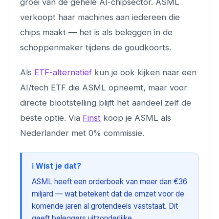
groei van de gehele AI-chipsector. ASML
verkoopt haar machines aan iedereen die
chips maakt — het is als beleggen in de
schoppenmaker tijdens de goudkoorts.
Als
ETF-alternatief
kun je ook kijken naar een
AI/tech ETF die ASML opneemt, maar voor
directe blootstelling blijft het aandeel zelf de
beste optie. Via
Finst
koop je ASML als
Nederlander met 0% commissie.
ℹ️ Wist je dat?
ASML heeft een orderboek van meer dan €36
miljard — wat betekent dat de omzet voor de
komende jaren al grotendeels vaststaat. Dit
geeft beleggers uitzonderlijke