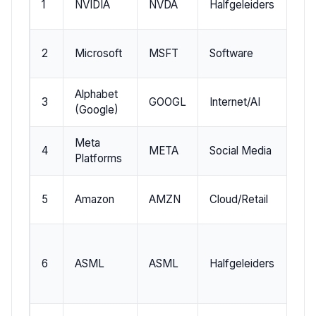
1
NVIDIA
NVDA
Halfgeleiders
N
2
Microsoft
MSFT
Software
N
Alphabet
3
GOOGL
Internet/AI
N
(Google)
Meta
4
META
Social Media
N
Platforms
5
Amazon
AMZN
Cloud/Retail
N
6
ASML
ASML
Halfgeleiders
NA