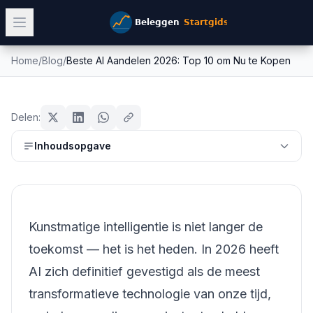
Home
/
Blog
/
Beste AI Aandelen 2026: Top 10 om Nu te Kopen
Beste AI Aandelen 2026: Top 10 om
beginners
Nu te Kopen
Delen:
Mike Schonewille
Inhoudsopgave
21 maart 2026
15
min leestijd
Bijgewerkt:
26 juni 2026
Kunstmatige intelligentie is niet langer de
toekomst — het is het heden. In 2026 heeft
AI zich definitief gevestigd als de meest
transformatieve technologie van onze tijd,