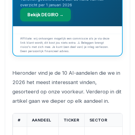
overzicht per 1 januari 2026
Bekijk DEGIRO →
Affiliate: wij ontvangen mogelijk een commissie als je via deze
link klant wordt; dit kost jou niets extra. ⚠️ Beleggen brengt
risico's met zich mee. Je kunt (een deel van) je inleg verliezen.
Geen persoonlijk financieel advies.
Hieronder vind je de 10 AI-aandelen die we in
2026 het meest interessant vinden,
gesorteerd op onze voorkeur. Verderop in dit
artikel gaan we dieper op elk aandeel in.
#
AANDEEL
TICKER
SECTOR
BE