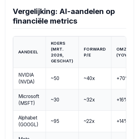
Vergelijking: AI-aandelen op
financiële metrics
KOERS
(MRT.
FORWARD
OMZETGR
AANDEEL
2026,
P/E
(YOY)
GESCHAT)
NVIDIA
~50
~40x
+70%
(NVDA)
Microsoft
~30
~32x
+16%
(MSFT)
Alphabet
~95
~22x
+14%
(GOOGL)