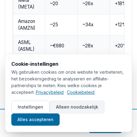
Meta
~20
~26x
+18%
(META)
Amazon
~25
~34x
+12%
(AMZN)
ASML
~€680
~28x
+20%
(ASML)
Palantir
Cookie-instellingen
~5
~110x
+35%
(PLTR)
Wij gebruiken cookies om onze website te verbeteren,
het bezoekersgedrag te analyseren en affiliate-
AMD
partnerships te meten. Kies welke cookies je
~60
~35x
+25%
(AMD)
accepteert.
Privacybeleid
·
Cookiebeleid
TSMC
Instellingen
Alleen noodzakelijk
~85
~20x
+30%
(TSM)
📈
Gratis beleggingstips
Alles accepteren
Broadcom
Aanmelden
~20
~28x
+22%
(AVGO)